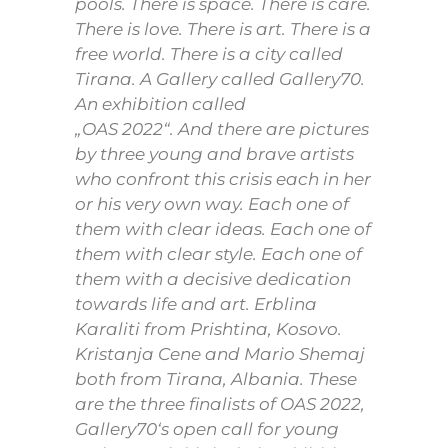
pools. There is space. There is care.
There is love. There is art. There is a
free world. There is a city called
Tirana. A Gallery called Gallery70.
An exhibition called
„OAS 2022“. And there are pictures
by three young and brave artists
who confront this crisis each in her
or his very own way. Each one of
them with clear ideas. Each one of
them with clear style. Each one of
them with a decisive dedication
towards life and art. Erblina
Karaliti from Prishtina, Kosovo.
Kristanja Cene and Mario Shemaj
both from Tirana, Albania. These
are the three finalists of OAS 2022,
Gallery70‘s open call for young