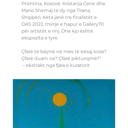
Prishtina, Kosovë. Kristanja Cene dhe
Mario Shemaj te dy nga Tirana,
Shqiperi. Këta janë tre finalistët e
OAS 2022, thirrje e hapur e Gallery70
për artistët e rinj. Dhe kjo është
ekspozita e tyre.
Çfarë të bëjmë në mes të kësaj krize?
Çfarë duam ne? Çfarë pikturojmë?”
– ekstrakt nga fjala e kuratorit