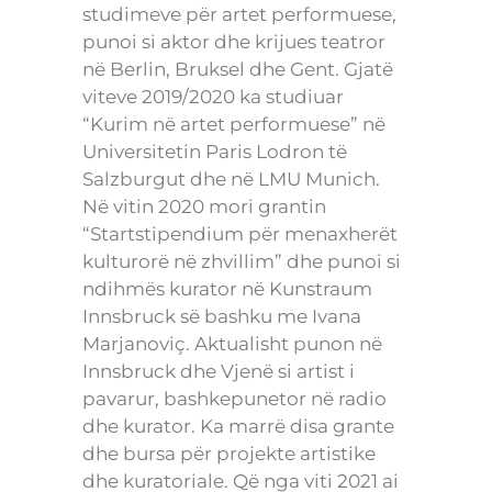
studimeve për artet performuese,
punoi si aktor dhe krijues teatror
në Berlin, Bruksel dhe Gent. Gjatë
viteve 2019/2020 ka studiuar
“Kurim në artet performuese” në
Universitetin Paris Lodron të
Salzburgut dhe në LMU Munich.
Në vitin 2020 mori grantin
“Startstipendium për menaxherët
kulturorë në zhvillim” dhe punoi si
ndihmës kurator në Kunstraum
Innsbruck së bashku me Ivana
Marjanoviç. Aktualisht punon në
Innsbruck dhe Vjenë si artist i
pavarur, bashkepunetor në radio
dhe kurator. Ka marrë disa grante
dhe bursa për projekte artistike
dhe kuratoriale. Që nga viti 2021 ai