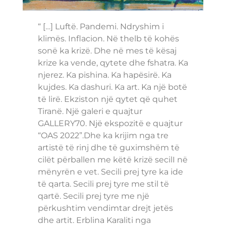
“ […] Luftë. Pandemi. Ndryshim i
klimës. Inflacion. Në thelb të kohës
sonë ka krizë. Dhe në mes të kësaj
krize ka vende, qytete dhe fshatra. Ka
njerez. Ka pishina. Ka hapësirë. Ka
kujdes. Ka dashuri. Ka art. Ka një botë
të lirë. Ekziston një qytet që quhet
Tiranë. Një galeri e quajtur
GALLERY70. Një ekspozitë e quajtur
“OAS 2022”.Dhe ka krijim nga tre
artistë të rinj dhe të guximshëm të
cilët përballen me këtë krizë secilI në
mënyrën e vet. Secili prej tyre ka ide
të qarta. Secili prej tyre me stil të
qartë. Secili prej tyre me një
përkushtim vendimtar drejt jetës
dhe artit. Erblina Karaliti nga