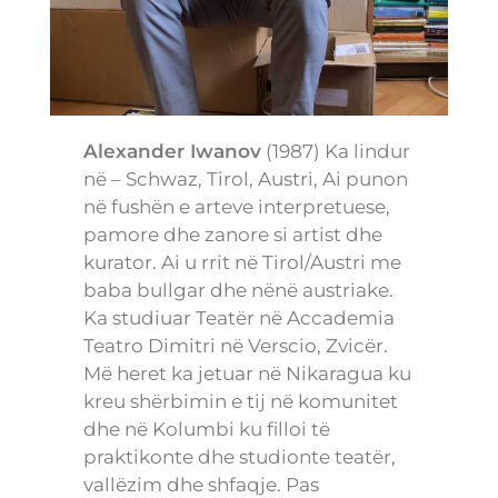
Alexander Iwanov
(1987) Ka lindur
në – Schwaz, Tirol, Austri, Ai punon
në fushën e arteve interpretuese,
pamore dhe zanore si artist dhe
kurator. Ai u rrit në Tirol/Austri me
baba bullgar dhe nënë austriake.
Ka studiuar Teatër në Accademia
Teatro Dimitri në Verscio, Zvicër.
Më heret ka jetuar në Nikaragua ku
kreu shërbimin e tij në komunitet
dhe në Kolumbi ku filloi të
praktikonte dhe studionte teatër,
vallëzim dhe shfaqje. Pas