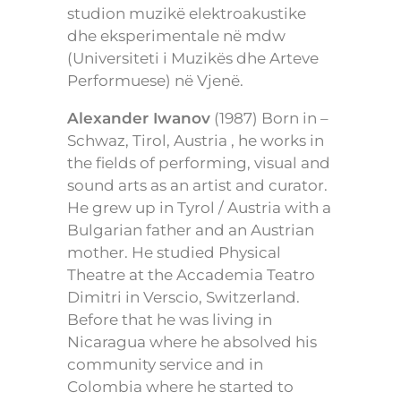
studion muzikë elektroakustike
dhe eksperimentale në mdw
(Universiteti i Muzikës dhe Arteve
Performuese) në Vjenë.
Alexander Iwanov
(1987) Born in –
Schwaz, Tirol, Austria , he works in
the fields of performing, visual and
sound arts as an artist and curator.
He grew up in Tyrol / Austria with a
Bulgarian father and an Austrian
mother. He studied Physical
Theatre at the Accademia Teatro
Dimitri in Verscio, Switzerland.
Before that he was living in
Nicaragua where he absolved his
community service and in
Colombia where he started to