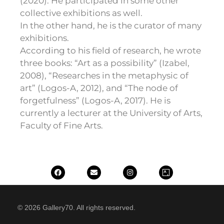
(2020). He participated in some other
collective exhibitions as well.
In the other hand, he is the curator of many
exhibitions.
According to his field of research, he wrote
three books: “Art as a possibility” (Izabel,
2008), “Researches in the metaphysic of
art” (Logos-A, 2012), and “The node of
forgetfulness” (Logos-A, 2017). He is
currently a lecturer at the University of Arts,
Faculty of Fine Arts.
© 2026 Gallery70. All rights reserved.