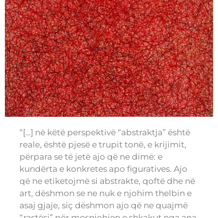
“[…] në këtë perspektivë “abstraktja” është
reale, është pjesë e trupit tonë, e krijimit,
përpara se të jetë ajo që ne dimë: e
kundërta e konkretes apo figuratives. Ajo
që ne etiketojmë si abstrakte, qoftë dhe në
art, dëshmon se ne nuk e njohim thelbin e
asaj gjaje, siç dëshmon ajo që ne quajmë
“rastësi” për mosnjohjen e shkakut nga ana