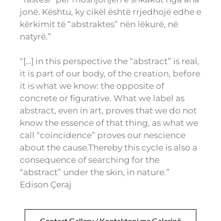
jonë. Kështu, ky cikël është rrjedhojë edhe e
kërkimit të “abstraktes” nën lëkurë, në
natyrë.”
“[…] in this perspective the “abstract” is real,
it is part of our body, of the creation, before
it is what we know: the opposite of
concrete or figurative. What we label as
abstract, even in art, proves that we do not
know the essence of that thing, as what we
call “coincidence” proves our nescience
about the cause.Thereby this cycle is also a
consequence of searching for the
“abstract” under the skin, in nature.”
Edison Çeraj
Contact Gallery / Kontaktoni me Galerinë