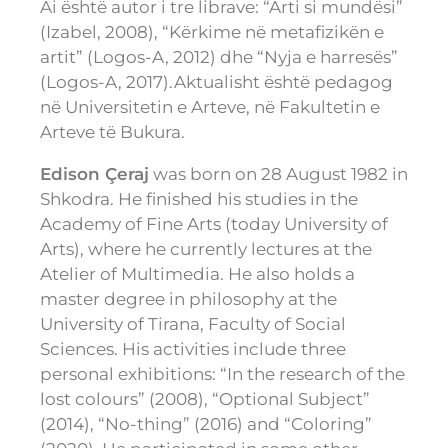
Ai është autor i tre librave: “Arti si mundësi”
(Izabel, 2008), “Kërkime në metafizikën e
artit” (Logos-A, 2012) dhe “Nyja e harresës”
(Logos-A, 2017).Aktualisht është pedagog
në Universitetin e Arteve, në Fakultetin e
Arteve të Bukura.
Edison Çeraj
was born on 28 August 1982 in
Shkodra. He finished his studies in the
Academy of Fine Arts (today University of
Arts), where he currently lectures at the
Atelier of Multimedia. He also holds a
master degree in philosophy at the
University of Tirana, Faculty of Social
Sciences. His activities include three
personal exhibitions: “In the research of the
lost colours” (2008), “Optional Subject”
(2014), “No-thing” (2016) and “Coloring”