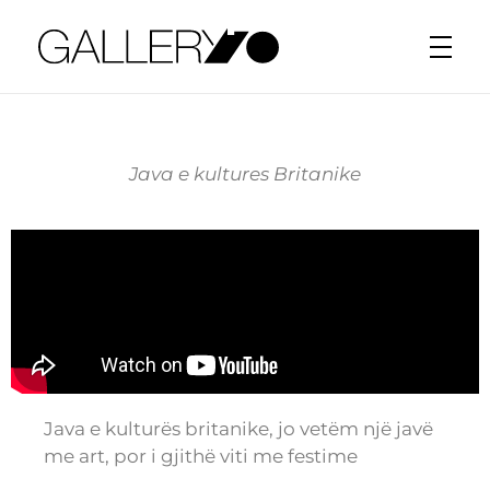
Gallery70
Java e kultures Britanike
Java e kulturës britanike, jo vetëm një javë
me art, por i gjithë viti me festime