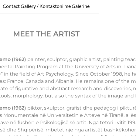
Contact Gallery / Kontaktoni me Galerinë
MEET THE ARTIST
Temo (1962)
painter, sculptor, graphic artist, painting tea
tal Painting Program at the University of Arts in Tirana,
” in the field of Art Psychology. Since October 1998, he h
es: France, Canada and Albania. He remains one of the m
ate of figurative and abstract research and discoveries, 
 tools, morphology, but also the syntax of the image and 
Temo (1962)
piktor, skulptor, grafist dhe pedagog i piktu
s Monumentale në Universitetin e Arteve në Tiranë, ai ësh
ve në fushën e Psikologjisë së artit. Nga tetori i vitit 19
ë dhe Shqipërisë, mbetet një nga artistët bashkëkohor