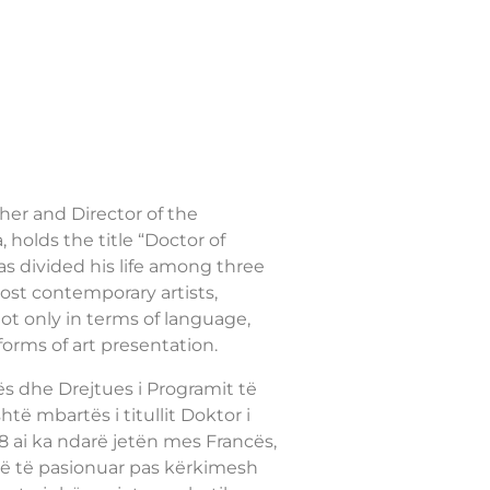
cher and Director of the
 holds the title “Doctor of
as divided his life among three
ost contemporary artists,
not only in terms of language,
forms of art presentation.
rës dhe Drejtues i Programit të
të mbartës i titullit Doktor i
98 ai ka ndarë jetën mes Francës,
ë të pasionuar pas kërkimesh