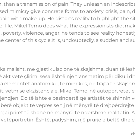
, than a transmission of pain. They unleash an indescriba
 mimicry give concrete forms to anxiety, crisis, pain, de
 pain with make-up. He distorts reality to highlight the si
e of life. Mikel Temo does what the expressionists did, m
t, poverty, violence, anger; he tends to see reality hones
 the center of this cycle.It is, undoubtedly, a sudden and
imalisht, me gjestikulacione të skajshme, duan të lëshojn
akt vetë çlirimi sesa është një transmetim për diku i dhi
tha elementet anatomikë, të mimikës, në trajta të skajshme
t, vetmisë ekzistenciale. Mikel Temo, në autoportretet e 
jendjen. Do të ishte e pasinqertë që artistët të shihnin 
rë objekt të veprës së tij në mënyrë të drejtpërdrejtë v
; ai priret të shohë në mënyrë të ndershme realitetin. A
 vetëportretin. Është, padyshim, një prurje e beftë dhe
s