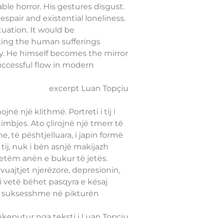
ble horror. His gestures disgust.
spair and existential loneliness.
tuation. It would be
aking the human sufferings
tly. He himself becomes the mirror
 successful flow in modern
excerpt Luan Topçiu
ë një klithmë. Portreti i tij i
mbjes. Ato çlirojnë një tmerr të
, të pështjelluara, i japin formë
tij, nuk i bën asnjë makijazh
vetëm anën e bukur të jetës.
uajtjet njerëzore, depresionin,
i vetë bëhet pasqyra e kësaj
 e suksesshme në pikturën
hkeputur nga teksti i Luan Topçiu