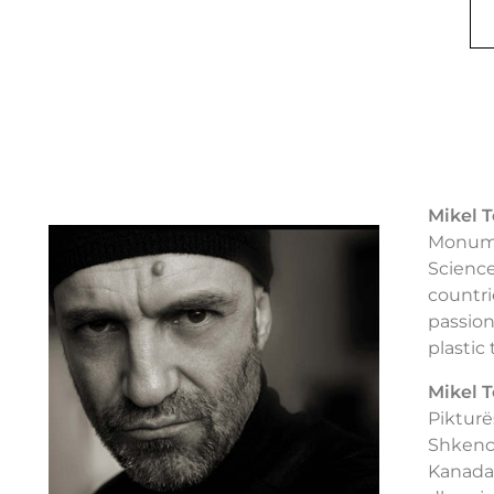
Mikel 
Monumen
Science
countri
passion
plastic
Mikel 
Pikturë
Shkenca
Kanadas