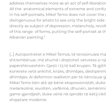
address themselves more as an act of self-liberation
All the anatomical elements of extreme and confused
In his self-portraits, Mikel Temo does not cover the
disingenuous for artists to see only the bright sid
directly as subject of depression, melancholy, revol
of this range of forms, putting the self-portrait at
Albanian painting.”
[…] Autoportretet e Mikel Temos, të tensionuara maks
shtrembëruar, më shumë i drejtohet vetvetes si një 
papërshkrueshëm. Gjesti i tij të kall krupën. Të gji
konkrete vetë ankthit, krizës, dhimbjes, dëshpërimi
dhimbjes. Ai deformon realitetin për të nënvizuar g
Mikel Temo bën atë që bënë ekspresionistët, duke bë
melankolinë, revoltën, varfërinë, dhunën, zemërimin
game gjendjesh, duke vënë në qendër të këtij cikli
shqiptare moderne.