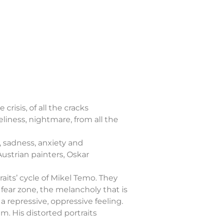
crisis, of all the cracks
liness, nightmare, from all the
, sadness, anxiety and
Austrian painters, Oskar
aits’ cycle of Mikel Temo. They
fear zone, the melancholy that is
a repressive, oppressive feeling.
m. His distorted portraits