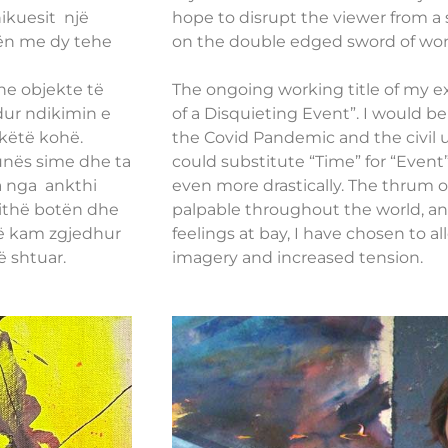
hikuesit një
hope to disrupt the viewer from a 
tën me dy tehe
on the double edged sword of wo
he objekte të
The ongoing working title of my e
dur ndikimin e
of a Disquieting Event”. I would b
 këtë kohë.
the Covid Pandemic and the civil un
unës sime dhe ta
could substitute “Time” for “Event”
a nga ankthi
even more drastically. The thrum 
jithë botën dhe
palpable throughout the world, an
unë kam zgjedhur
feelings at bay, I have chosen to 
ë shtuar.
imagery and increased tension.