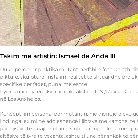
Takim me artistin: Ismael de Anda III
Duke përdorur praktika mutant përfshirë foto-kolazh dixh
pikturë, skulpturë, instalim, realitet të shtuar dhe projek
specifike për faqet, puna ime është
frymëzuar nga edukimi im pluralist në U.S./Mexico Gate
në Los Anxhelos.
Koncepti im personal për mutantin, një gjendje e evoluci
lindi nga leximi në adoleshencë i librave me kartona të
paraqisnin të huajt mutantë/anti-heronj, te lënë mënjan
aftësive të tyre te vecanta, ashtu si une për shkak të pë