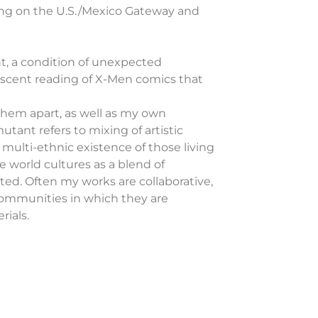
ging on the U.S./Mexico Gateway and
t, a condition of unexpected
escent reading of X-Men comics that
 them apart, as well as my own
tant refers to mixing of artistic
 multi-ethnic existence of those living
e world cultures as a blend of
ted. Often my works are collaborative,
 communities in which they are
rials.