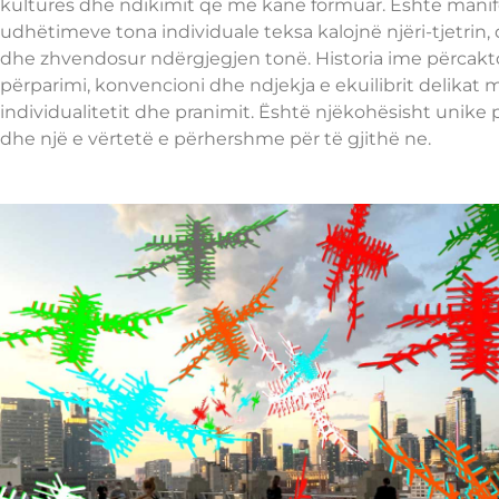
kulturës dhe ndikimit që më kanë formuar. Është manif
udhëtimeve tona individuale teksa kalojnë njëri-tjetrin,
dhe zhvendosur ndërgjegjen tonë. Historia ime përcak
përparimi, konvencioni dhe ndjekja e ekuilibrit delikat m
individualitetit dhe pranimit. Është njëkohësisht unike
dhe një e vërtetë e përhershme për të gjithë ne.