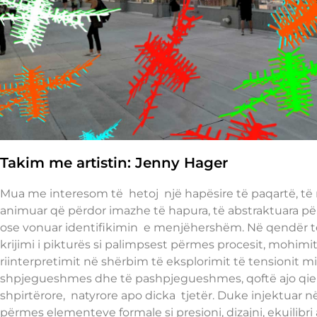
Takim me artistin: Jenny Hager
Mua me interesom të hetoj një hapësire të paqartë, të
animuar që përdor imazhe të hapura, të abstraktuara pë
ose vonuar identifikimin e menjëhershëm. Në qendër t
krijimi i pikturës si palimpsest përmes procesit, mohimi
riinterpretimit në shërbim të eksplorimit të tensionit mi
shpjegueshmes dhe të pashpjegueshmes, qoftë ajo qiel
shpirtërore, natyrore apo dicka tjetër. Duke injektuar 
përmes elementeve formale si presioni, dizajni, ekuilibri