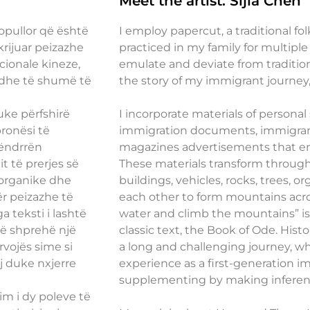
Meet the artist: Sijia Chen
popullor që është
I employ papercut, a traditional f
krijuar peizazhe
practiced in my family for multiple
cionale kineze,
emulate and deviate from tradition
 dhe të shumë të
the story of my immigrant journey,
uke përfshirë
I incorporate materials of personal
ronësi të
immigration documents, immigra
 ëndrrën
magazines advertisements that e
 të prerjes së
These materials transform through
 organike dhe
buildings, vehicles, rocks, trees, o
ër peizazhe të
each other to form mountains acro
a teksti i lashtë
water and climb the mountains” is
 të shprehë një
classic text, the Book of Ode. Hist
rvojës sime si
a long and challenging journey, wh
oj duke nxjerre
experience as a first-generation i
supplementing by making inferenc
im i dy poleve të