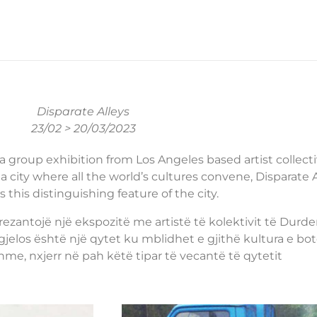
Disparate Alleys
23/02 > 20/03/2023
 a group exhibition from Los Angeles based artist collect
 city where all the world’s cultures convene, Disparate A
s this distinguishing feature of the city.
rezantojë një ekspozitë me artistë të kolektivit të Durd
jelos është një qytet ku mblidhet e gjithë kultura e bot
e, nxjerr në pah këtë tipar të vecantë të qytetit