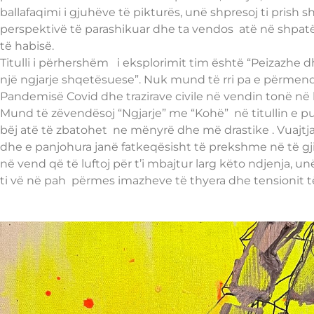
ballafaqimi i gjuhëve të pikturës, unë shpresoj ti prish s
perspektivë të parashikuar dhe ta vendos atë në shpa
të habisë.
Titulli i përhershëm i eksplorimit tim është “Peizazhe d
një ngjarje shqetësuese”. Nuk mund të rri pa e përmen
Pandemisë Covid dhe trazirave civile në vendin tonë në
Mund të zëvendësoj “Ngjarje” me “Kohë” në titullin e p
bëj atë të zbatohet ne mënyrë dhe më drastike . Vuajtj
dhe e panjohura janë fatkeqësisht të prekshme në të g
në vend që të luftoj për t’i mbajtur larg këto ndjenja, 
ti vë në pah përmes imazheve të thyera dhe tensionit t