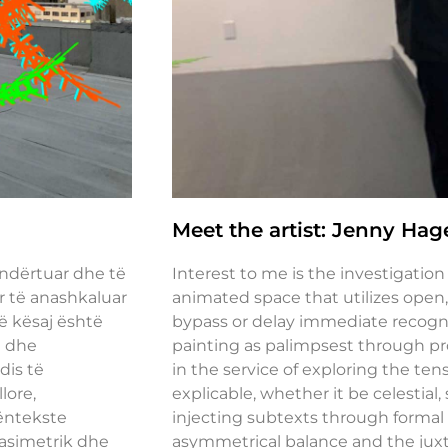
Meet the artist: Jenny Hag
 ndërtuar dhe të
Interest to me is the investigatio
r të anashkaluar
animated space that utilizes open,
ë kësaj është
bypass or delay immediate recogniti
t dhe
painting as palimpsest through pr
dis të
in the service of exploring the te
lore,
explicable, whether it be celestial, 
nëntekste
injecting subtexts through formal
 asimetrik dhe
asymmetrical balance and the juxta