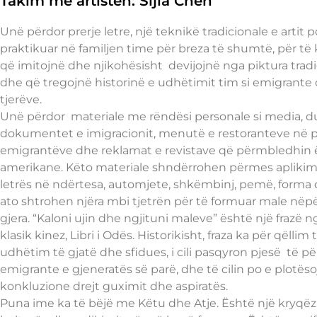
Takim me artisten: Sijia Chen
Unë përdor prerje letre, një teknikë tradicionale e artit 
praktikuar në familjen time për breza të shumtë, për të 
që imitojnë dhe njikohësisht devijojnë nga piktura tradi
dhe që tregojnë historinë e udhëtimit tim si emigrante
tjerëve.
Unë përdor materiale me rëndësi personale si media, d
dokumentet e imigracionit, menutë e restoranteve në p
emigrantëve dhe reklamat e revistave që përmbledhin
amerikane. Këto materiale shndërrohen përmes aplikimit
letrës në ndërtesa, automjete, shkëmbinj, pemë, forma
ato shtrohen njëra mbi tjetrën për të formuar male nëp
gjera. “Kaloni ujin dhe ngjituni maleve” është një frazë ng
klasik kinez, Libri i Odës. Historikisht, fraza ka për qëllim
udhëtim të gjatë dhe sfidues, i cili pasqyron pjesë të pë
emigrante e gjeneratës së parë, dhe të cilin po e plotës
konkluzione drejt guximit dhe aspiratës.
Puna ime ka të bëjë me Këtu dhe Atje. Është një kryqëz