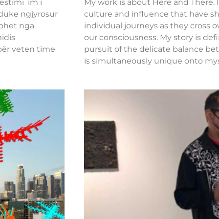
estimi im i
My work is about Here and There. It
 duke ngjyrosur
culture and influence that have sh
tohet nga
individual journeys as they cross o
idis
our consciousness. My story is def
 për veten time
pursuit of the delicate balance be
is simultaneously unique onto mysel