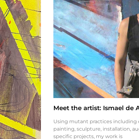
Meet the artist: Ismael de A
Using mutant practices including d
painting, sculpture, installation, a
specific projects, my work is