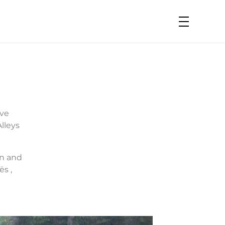
ive
lleys
en and
ës ,