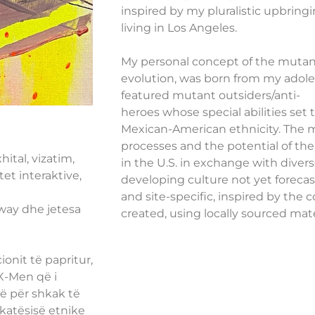
inspired by my pluralistic upbrin
living in Los Angeles.
My personal concept of the mutan
evolution, was born from my adol
featured mutant outsiders/anti-
heroes whose special abilities set
Mexican-American ethnicity. The mu
processes and the potential of the
ital, vizatim,
in the U.S. in exchange with divers
tet interaktive,
developing culture not yet forecas
and site-specific, inspired by the
way dhe jetesa
created, using locally sourced mate
onit të papritur,
 X-Men që i
ë për shkak të
rkatësisë etnike